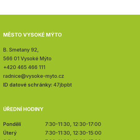
MĚSTO VYSOKÉ MÝTO
Adresa:
B. Smetany 92,
566 01 Vysoké Mýto
Telefon:
+420 465 466 111
E-
radnice@vysoke-myto.cz
mail:
ID datové schránky:
47jbpbt
ÚŘEDNÍ HODINY
Pondělí
7:30-11:30, 12:30-17:00
Úterý
7:30-11:30, 12:30-15:00