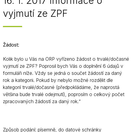
16. 1. 2017 Informace o
vyjmutí ze ZPF
Žádost:
Kolik bylo u Vás na ORP vyřízeno žádost o trvalé/dočasné
vyjmutí ze ZPF? Poprosil bych Vás o doplnění 6 údajů v
formuláři níže. Vždy se jedná o součet žádostí za daný
rok a kategorii. Pokud by nebylo možné rozdělit dle
kategorií trvalé/dočasné (předpokládáme, že naprostá
většina bude trvalé odejmutí), poprosím o celkový počet
zpracovaných žádostí za daný rok.“
Způsob podání: písemně, do datové schránky