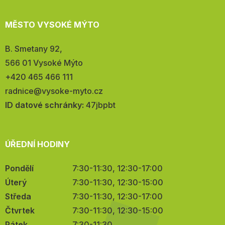
MĚSTO VYSOKÉ MÝTO
Adresa:
B. Smetany 92,
566 01 Vysoké Mýto
Telefon:
+420 465 466 111
E-
radnice@vysoke-myto.cz
mail:
ID datové schránky:
47jbpbt
ÚŘEDNÍ HODINY
Pondělí
7:30-11:30, 12:30-17:00
Úterý
7:30-11:30, 12:30-15:00
Středa
7:30-11:30, 12:30-17:00
Čtvrtek
7:30-11:30, 12:30-15:00
Pátek
7:30-11:30