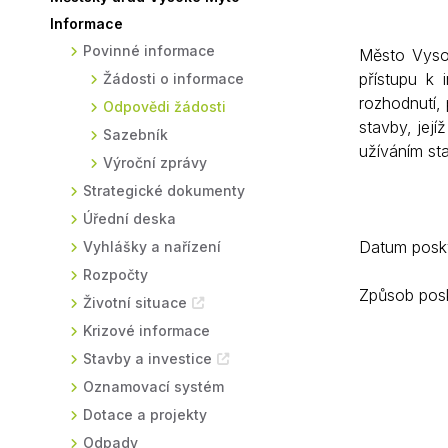
Informace
Sodomkovo Vysoké Mýto
Komise
Povinné informace
Město Vyso
Festival Hudba pomáhá
Termíny
přístupu k
Žádosti o informace
Symboly města
rozhodnutí, 
Odpovědi žádosti
stavby, její
Sazebník
užíváním st
Výroční zprávy
Strategické dokumenty
Úřední deska
Datum poskyt
Vyhlášky a nařízení
Rozpočty
Způsob posk
Životní situace
Krizové informace
Stavby a investice
Oznamovací systém
Dotace a projekty
Odpady