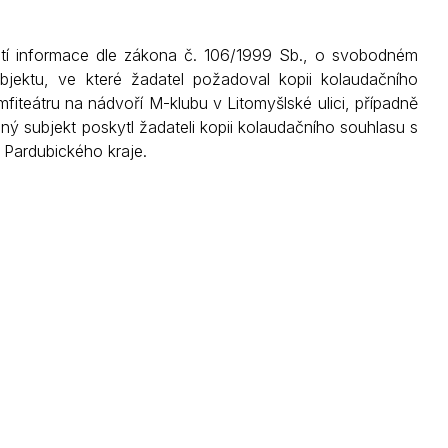
Kontakty
tí informace dle zákona č. 106/1999 Sb., o svobodném
jektu, ve které žadatel požadoval kopii kolaudačního
fiteátru na nádvoří M-klubu v Litomyšlské ulici, případně
inný subjekt poskytl žadateli kopii kolaudačního souhlasu s
 Pardubického kraje.