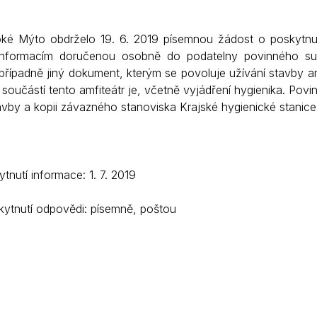
Krizové informace
Veterináři
ké Mýto obdrželo 19. 6. 2019 písemnou žádost o poskytnu
Pohotovost
Stavby a investice
 informacím doručenou osobně do podatelny povinného sub
Dotace a projekty
případně jiný dokument, kterým se povoluje užívání stavby am
ž součástí tento amfiteátr je, včetně vyjádření hygienika. Pov
Odpady
avby a kopii závazného stanoviska Krajské hygienické stanice
Ztráty a nálezy
Volby
nutí informace: 1. 7. 2019
ytnutí odpovědi: písemně, poštou