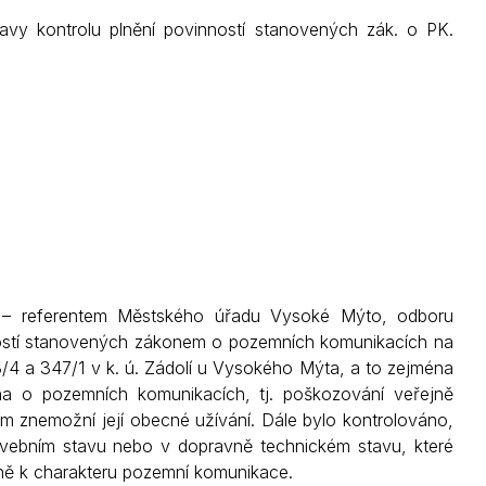
vy kontrolu plnění povinností stanovených zák. o PK.
Kontakty
 – referentem Městského úřadu Vysoké Mýto, odboru
ností stanovených zákonem o pozemních komunikacích na
3/4 a 347/1 v k. ú. Zádolí u Vysokého Mýta, a to zejména
ona o pozemních komunikacích, tj. poškozování veřejně
 znemožní její obecné užívání. Dále bylo kontrolováno,
avebním stavu nebo v dopravně technickém stavu, které
eně k charakteru pozemní komunikace.