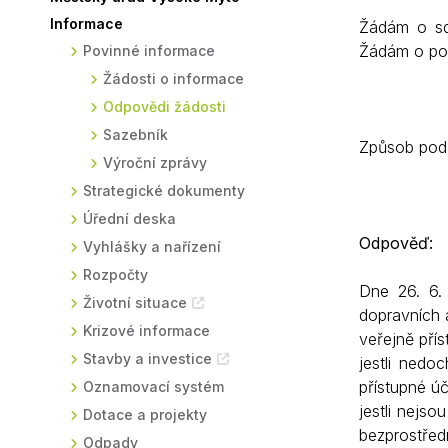
Informace
Žádám o sd
Sodomkovo Vysoké Mýto
Komise
Žádám o pop
Povinné informace
Festival Hudba pomáhá
Termíny
Žádosti o informace
Symboly města
Odpovědi žádosti
Sazebník
Způsob podá
Výroční zprávy
Strategické dokumenty
Úřední deska
Odpověď:
Vyhlášky a nařízení
Rozpočty
Dne 26. 6.
Životní situace
dopravních 
Krizové informace
veřejně pří
Stavby a investice
jestli nedo
přístupné ú
Oznamovací systém
jestli nejs
Dotace a projekty
bezprostřed
Odpady