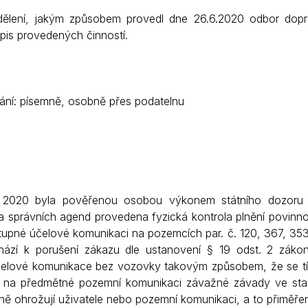
ělení, jakým způsobem provedl dne 26.6.2020 odbor dopra
Krizové informace
Veterináři
is provedených činností.
Pohotovost
Stavby a investice
Dotace a projekty
Odpady
ní: písemně, osobně přes podatelnu
Ztráty a nálezy
Volby
 2020 byla pověřenou osobou výkonem státního dozoru
a správních agend provedena fyzická kontrola plnění povin
stupné účelové komunikaci na pozemcích par. č. 120, 367, 35
chází k porušení zákazu dle ustanovení § 19 odst. 2 zák
čelové komunikace bez vozovky takovým způsobem, že se tím
ou na předmětné pozemní komunikaci závažné závady ve st
ně ohrožují uživatele nebo pozemní komunikaci, a to přiměř