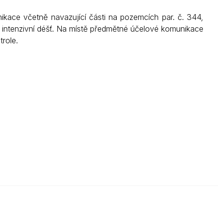
ace včetně navazující části na pozemcích par. č. 344,
s intenzivní déšť. Na místě předmětné účelové komunikace
role.