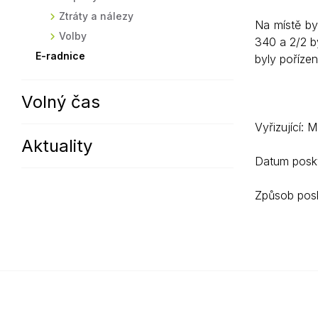
Ztráty a nálezy
Na místě by
Volby
340 a 2/2 b
E-radnice
byly pořízen
Volný čas
Vyřizující: 
Aktuality
Datum posky
Způsob posk