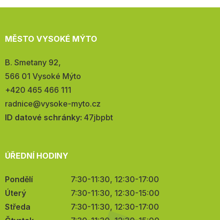
MĚSTO VYSOKÉ MÝTO
Adresa:
B. Smetany 92,
566 01 Vysoké Mýto
Telefon:
+420 465 466 111
E-
radnice@vysoke-myto.cz
mail:
ID datové schránky:
47jbpbt
ÚŘEDNÍ HODINY
Pondělí
7:30-11:30, 12:30-17:00
Úterý
7:30-11:30, 12:30-15:00
Středa
7:30-11:30, 12:30-17:00