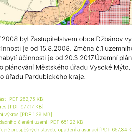
Krizové informace
Veterináři
Pohotovost
Stavby a investice
Dotace a projekty
.2008 byl Zastupitelstvem obce Džbánov vy
Odpady
činnosti je od 15.8.2008. Změna č.1 územníh
Ztráty a nálezy
 nabytí účinnosti je od 20.3.2017.Územní plá
Volby
o plánování Městského úřadu Vysoké Mýto,
o úřadu Pardubického kraje.
ást
PDF 282,75 KB
kres
PDF 977,17 KB
ní výkres
PDF 1,28 MB
kladního členění území
PDF 651,22 KB
řejně prospěšných staveb, opatření a asanací
PDF 657,84 