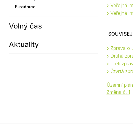
Veřejná in
E-radnice
Veřejná in
Volný čas
SOUVISEJ
Aktuality
Zpráva o 
Druhá zpr
Třetí zpr
Čtvrtá zp
Územní plán
Změna č. 1