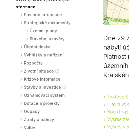
Informace
Sodomkovo Vysoké Mýto
Komise
Povinné informace
Festival Hudba pomáhá
Termíny
Strategické dokumenty
Symboly města
Územní plány
Dne 29.7
Stavební uzávěry
nabytí ú
Úřední deska
Vyhlášky a nařízení
Platnost
Rozpočty
územníh
Životní situace
Krajskéh
Krizové informace
Stavby a investice
Oznamovací systém
Textová č
Dotace a projekty
Hlavní vý
Odpady
Koordinač
Výkres zá
Ztráty a nálezy
Výkres ve
Volby