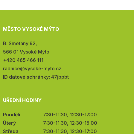
MĚSTO VYSOKÉ MÝTO
Adresa:
B. Smetany 92,
566 01 Vysoké Mýto
Telefon:
+420 465 466 111
E-
radnice@vysoke-myto.cz
mail:
ID datové schránky:
47jbpbt
ÚŘEDNÍ HODINY
Pondělí
7:30-11:30, 12:30-17:00
Úterý
7:30-11:30, 12:30-15:00
Středa
7:30-11:30, 12:30-17:00