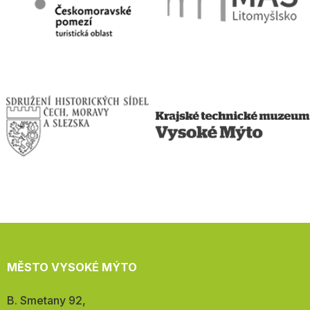
MĚSTO VYSOKÉ MÝTO
Adresa:
B. Smetany 92,