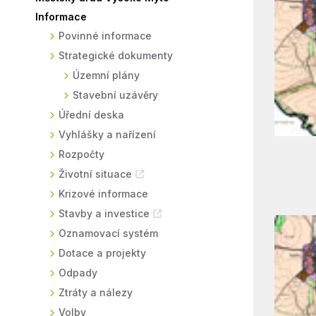
Informace
Sodomkovo Vysoké Mýto
Komise
Povinné informace
Festival Hudba pomáhá
Termíny
Strategické dokumenty
Symboly města
Územní plány
Stavební uzávěry
Úřední deska
Vyhlášky a nařízení
Rozpočty
Životní situace
Krizové informace
Stavby a investice
Oznamovací systém
Dotace a projekty
Odpady
Ztráty a nálezy
Volby