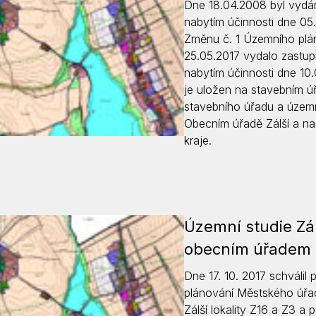
Dne 18.04.2008 byl vydán
Krizové informace
Veterináři
nabytím účinnosti dne 05
Změnu č. 1 Územního plánu
Pohotovost
Stavby a investice
25.05.2017 vydalo zastup
Dotace a projekty
nabytím účinnosti dne 10.
je uložen na stavebním 
Odpady
stavebního úřadu a územ
Ztráty a nálezy
Obecním úřadě Zálší a n
kraje.
Volby
Územní studie Zálš
obecním úřadem
Dne 17. 10. 2017 schválil
plánování Městského úřa
Zálší lokality Z16 a Z3 a