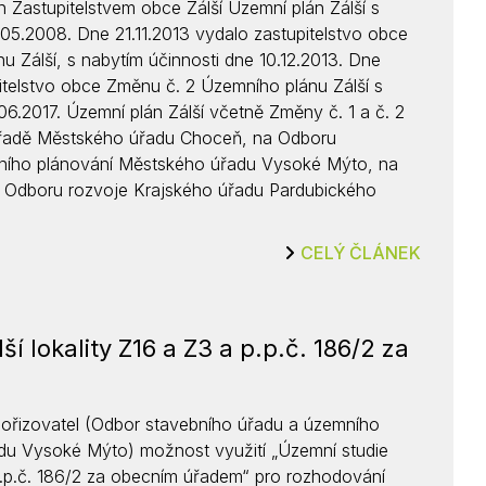
 Zastupitelstvem obce Zálší Územní plán Zálší s
Kontakty
.05.2008. Dne 21.11.2013 vydalo zastupitelstvo obce
 Zálší, s nabytím účinnosti dne 10.12.2013. Dne
itelstvo obce Změnu č. 2 Územního plánu Zálší s
06.2017. Územní plán Zálší včetně Změny č. 1 a č. 2
úřadě Městského úřadu Choceň, na Odboru
ního plánování Městského úřadu Vysoké Mýto, na
a Odboru rozvoje Krajského úřadu Pardubického
CELÝ ČLÁNEK
í lokality Z16 a Z3 a p.p.č. 186/2 za
 pořizovatel (Odbor stavebního úřadu a územního
du Vysoké Mýto) možnost využití „Územní studie
 p.p.č. 186/2 za obecním úřadem“ pro rozhodování