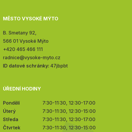
MĚSTO VYSOKÉ MÝTO
Adresa:
B. Smetany 92,
566 01 Vysoké Mýto
Telefon:
+420 465 466 111
E-
radnice@vysoke-myto.cz
mail:
ID datové schránky:
47jbpbt
ÚŘEDNÍ HODINY
Pondělí
7:30-11:30, 12:30-17:00
Úterý
7:30-11:30, 12:30-15:00
Středa
7:30-11:30, 12:30-17:00
Čtvrtek
7:30-11:30, 12:30-15:00