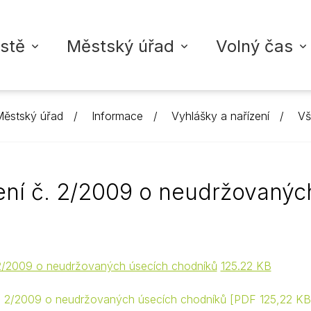
stě
Městský úřad
Volný čas
ěstský úřad
Informace
Vyhlášky a nařízení
Vš
ŘAD VYSOKÉ MÝTO
TA
ZDRAVOTNICTVÍ
INFORMACE
KULTURA
VYSOKOMÝTSKÝ ZPRAVO
školy
adu
dálostí
Nemocnice
Povinné informace
Městské akce
Digitální vydání zpravoda
ení č. 2/2009 o neudržovanýc
koly
í struktura
led akcí
Ordinace lékařů
Strategické dokumenty
Kontakty + inzerce
Fotogalerie
oly
rgány města
Úřední deska
M-klub
Přidat příspěvek
Ordinace pro děti a do
upiny
licie
Vyhlášky a nařízení
Městská knihovna
Ordinace pro dospělé
 2/2009 o neudržovaných úsecích chodníků
125.22 KB
Rozpočty
Městská galerie
Zubní ordinace
č. 2/2009 o neudržovaných úsecích chodníků
PDF 125,22 KB
Životní situace
Ostatní ordinace