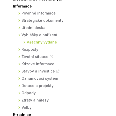
Informace
Sodomkovo Vysoké Mýto
Komise
Povinné informace
Festival Hudba pomáhá
Termíny
Strategické dokumenty
Symboly města
Úřední deska
Vyhlášky a nařízení
Všechny vydané
Rozpočty
Životní situace
Krizové informace
Stavby a investice
Oznamovací systém
Dotace a projekty
Odpady
Ztráty a nálezy
Volby
E-radnice