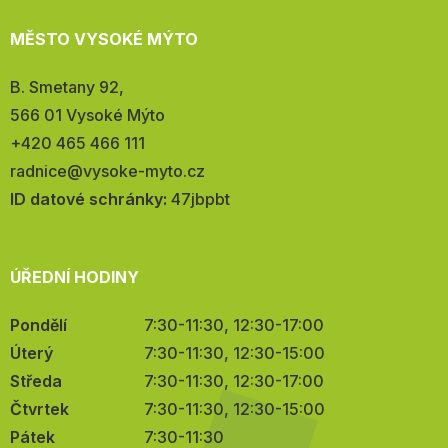
MĚSTO VYSOKÉ MÝTO
Adresa:
B. Smetany 92,
566 01 Vysoké Mýto
Telefon:
+420 465 466 111
E-
radnice@vysoke-myto.cz
mail:
ID datové schránky:
47jbpbt
ÚŘEDNÍ HODINY
Pondělí
7:30-11:30, 12:30-17:00
Úterý
7:30-11:30, 12:30-15:00
Středa
7:30-11:30, 12:30-17:00
Čtvrtek
7:30-11:30, 12:30-15:00
Pátek
7:30-11:30