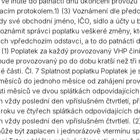
 ve lhůtě do patnácti dnů ukončení provozu 
cím protokolem.1) (3) Voznámení dle předc
dy své obchodní jméno, IČO, sídlo a účty u b
oznámit správci poplatku veškeré změny, kt
h vpředchozím odstavci, a to do patnácti 
 (1) Poplatek za každý provozovaný VHP činí 
ude provozovaný po do dobu kratší než tři
 části. Čl. 7 Splatnost poplatku Poplatek je
 měsíců do jednoho měsíce od zahájení prov
ti měsíců ve dvou splátkách odpovídajících d
h vždy poslední den vpříslušném čtvrtletí, 
roku ve čtyřech splátkách odpovídajících dél
 vždy poslední den vpříslušném čtvrtletí. (2)
ůže být zaplacen i jednorázově vtermínu spla