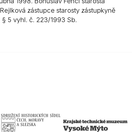
ubna 1998. Bohuslav Fencl starosta
 Rejlková zástupce starosty zástupkyně
) § 5 vyhl. č. 223/1993 Sb.