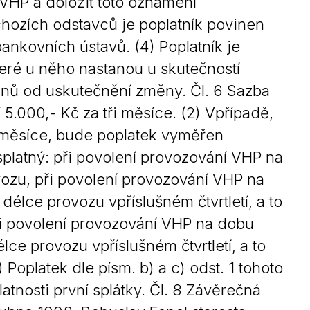
VHP a doložit toto oznámení
hozích odstavců je poplatník povinen
ankovních ústavů. (4) Poplatník je
eré u něho nastanou u skutečností
dnů od uskutečnění změny. Čl. 6 Sazba
5.000,- Kč za tři měsíce. (2) Vpřípadě,
 měsíce, bude poplatek vyměřen
 splatný: při povolení provozování VHP na
ozu, při povolení provozování VHP na
élce provozu vpříslušném čtvrtletí, a to
při povolení provozování VHP na dobu
ce provozu vpříslušném čtvrtletí, a to
 Poplatek dle písm. b) a c) odst. 1 tohoto
tnosti první splátky. Čl. 8 Závěrečná