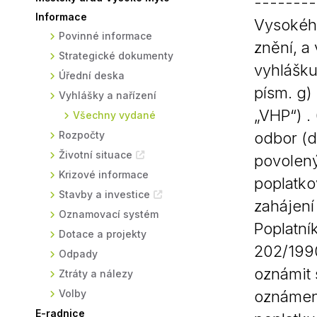
--------
Informace
Sodomkovo Vysoké Mýto
Komise
Vysokého
Povinné informace
znění, a
Festival Hudba pomáhá
Termíny
Strategické dokumenty
vyhlášku
Symboly města
Úřední deska
písm. g)
Vyhlášky a nařízení
„VHP“) .
Všechny vydané
Rozpočty
odbor (d
Životní situace
povolený
Krizové informace
poplatko
Stavby a investice
zahájení
Oznamovací systém
Poplatní
Dotace a projekty
202/1990
Odpady
oznámit 
Ztráty a nálezy
Volby
oznámení
E-radnice