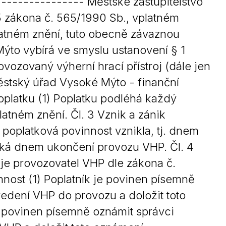
--------------- Městské zastupitelstvo
Kontakty
5 zákona č. 565/1990 Sb., vplatném
latném znění, tuto obecně závaznou
Mýto vybírá ve smyslu ustanovení § 1
ovozovaný výherní hrací přístroj (dále jen
ěstský úřad Vysoké Mýto - finanční
oplatku (1) Poplatku podléhá každý
atném znění. Čl. 3 Vznik a zánik
 poplatková povinnost vznikla, tj. dnem
iká dnem ukončení provozu VHP. Čl. 4
je provozovatel VHP dle zákona č.
nnost (1) Poplatník je povinen písemně
vedení VHP do provozu a doložit toto
e povinen písemně oznámit správci