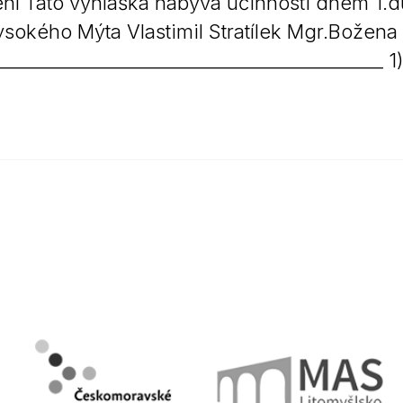
ní Tato vyhláška nabývá účinnosti dnem 1.d
sokého Mýta Vlastimil Stratílek Mgr.Božena
___________________________________________ 1