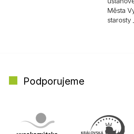
ustanove
Města Vy
starosty 
Podporujeme