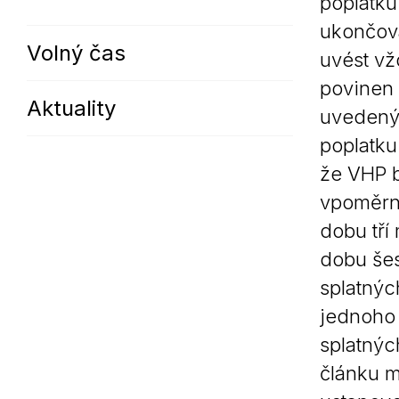
poplatku
ukončova
Volný čas
uvést vž
povinen 
Aktuality
uvedenýc
poplatku
že VHP b
vpoměrné
dobu tří
dobu šes
splatnýc
jednoho 
splatných
článku m