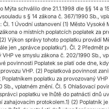
-----------------------------------------
Krizové informace
Veterináři
 Mýta schválilo dne 21.1.1998 dle §§ 14 a 1
 vsouladu s § 14 zákona č. 367/1990 Sb., vp
Pohotovost
Stavby a investice
: Čl. 1 Úvodní ustanovení (1) Město Vysoké 
Dotace a projekty
 zákona o místních poplatcích poplatek za pr
Odpady
 (2) Výkon správy tohoto poplatku provádí M
Ztráty a nálezy
ále jen „správce poplatku“). Čl. 2 Předmět p
Volby
 VHP ve smyslu zákona č. 202/1990 Sb., vpl
vé povinnosti Poplatek se platí ode dne, kdy
 provozu VHP. (2) Poplatková povinnost zan
k Poplatníkem poplatku za provozovaný VHP 
 Sb., vplatném znění. Čl. 5 Ohlašovací povi
správci poplatku ve lhůtě do patnácti dnů u
 zahajovacím protokolem.1) (2) Poplatník j