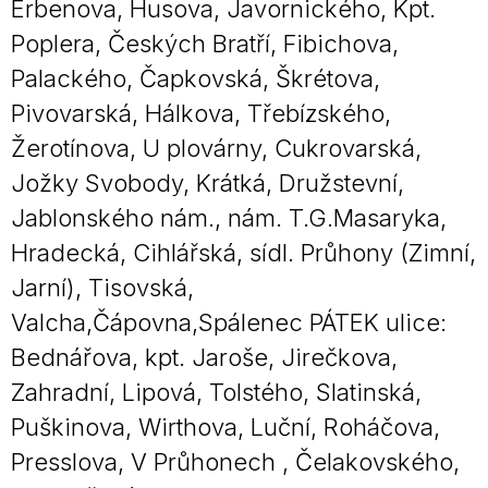
Erbenova, Husova, Javornického, Kpt.
Poplera, Českých Bratří, Fibichova,
Palackého, Čapkovská, Škrétova,
Pivovarská, Hálkova, Třebízského,
Žerotínova, U plovárny, Cukrovarská,
Jožky Svobody, Krátká, Družstevní,
Jablonského nám., nám. T.G.Masaryka,
Hradecká, Cihlářská, sídl. Průhony (Zimní,
Jarní), Tisovská,
Valcha,Čápovna,Spálenec PÁTEK ulice:
Bednářova, kpt. Jaroše, Jirečkova,
Zahradní, Lipová, Tolstého, Slatinská,
Puškinova, Wirthova, Luční, Roháčova,
Presslova, V Průhonech , Čelakovského,