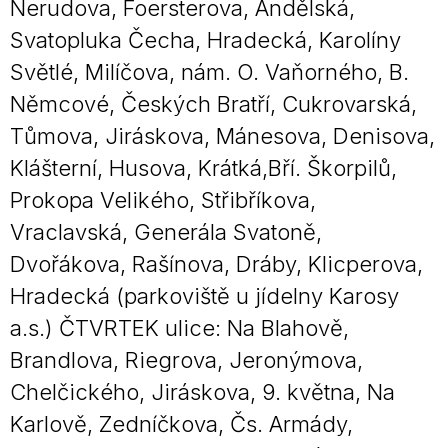
Nerudova, Foersterova, Andělská,
Svatopluka Čecha, Hradecká, Karolíny
Světlé, Milíčova, nám. O. Vaňorného, B.
Němcové, Českých Bratří, Cukrovarská,
Tůmova, Jiráskova, Mánesova, Denisova,
Klášterní, Husova, Krátká,Bří. Škorpilů,
Prokopa Velikého, Střibříkova,
Vraclavská, Generála Svatoně,
Dvořákova, Rašínova, Dráby, Klicperova,
Hradecká (parkoviště u jídelny Karosy
a.s.) ČTVRTEK ulice: Na Blahově,
Brandlova, Riegrova, Jeronýmova,
Chelčického, Jiráskova, 9. května, Na
Karlově, Zedníčkova, Čs. Armády,