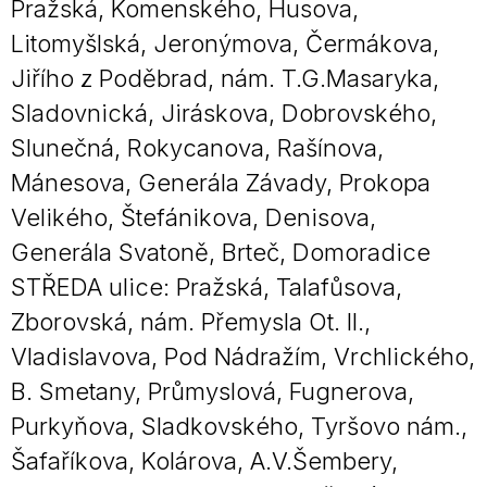
Pražská, Komenského, Husova,
Litomyšlská, Jeronýmova, Čermákova,
Jiřího z Poděbrad, nám. T.G.Masaryka,
Sladovnická, Jiráskova, Dobrovského,
Slunečná, Rokycanova, Rašínova,
Mánesova, Generála Závady, Prokopa
Velikého, Štefánikova, Denisova,
Generála Svatoně, Brteč, Domoradice
STŘEDA ulice: Pražská, Talafůsova,
Zborovská, nám. Přemysla Ot. II.,
Vladislavova, Pod Nádražím, Vrchlického,
B. Smetany, Průmyslová, Fugnerova,
Purkyňova, Sladkovského, Tyršovo nám.,
Šafaříkova, Kolárova, A.V.Šembery,