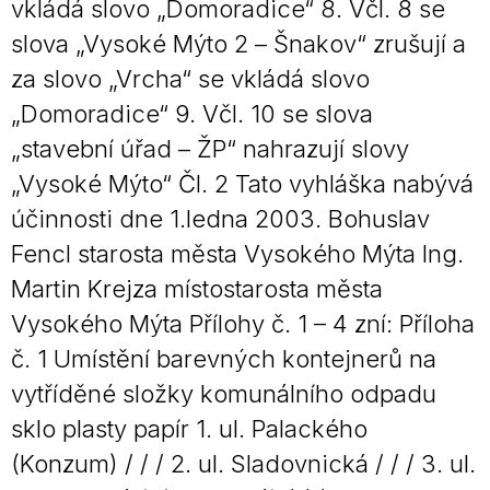
vkládá slovo „Domoradice“ 8. Včl. 8 se
slova „Vysoké Mýto 2 – Šnakov“ zrušují a
za slovo „Vrcha“ se vkládá slovo
„Domoradice“ 9. Včl. 10 se slova
„stavební úřad – ŽP“ nahrazují slovy
„Vysoké Mýto“ Čl. 2 Tato vyhláška nabývá
účinnosti dne 1.ledna 2003. Bohuslav
Fencl starosta města Vysokého Mýta Ing.
Martin Krejza místostarosta města
Vysokého Mýta Přílohy č. 1 – 4 zní: Příloha
č. 1 Umístění barevných kontejnerů na
vytříděné složky komunálního odpadu
sklo plasty papír 1. ul. Palackého
(Konzum) / / / 2. ul. Sladovnická / / / 3. ul.