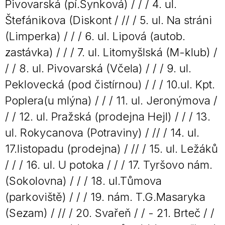
Pivovarská (pí.Synková) / / / 4. ul.
Štefánikova (Diskont / // / 5. ul. Na stráni
(Limperka) / / / 6. ul. Lipová (autob.
zastávka) / / / 7. ul. Litomyšlská (M-klub) /
/ / 8. ul. Pivovarská (Včela) / / / 9. ul.
Peklovecká (pod čistírnou) / / / 10.ul. Kpt.
Poplera(u mlýna) / / / 11. ul. Jeronýmova /
/ / 12. ul. Pražská (prodejna Hejl) / / / 13.
ul. Rokycanova (Potraviny) / // / 14. ul.
17.listopadu (prodejna) / // / 15. ul. Ležáků
/ / / 16. ul. U potoka / / / 17. Tyršovo nám.
(Sokolovna) / / / 18. ul.Tůmova
(parkoviště) / / / 19. nám. T.G.Masaryka
(Sezam) / // / 20. Svařeň / / - 21. Brteč / /