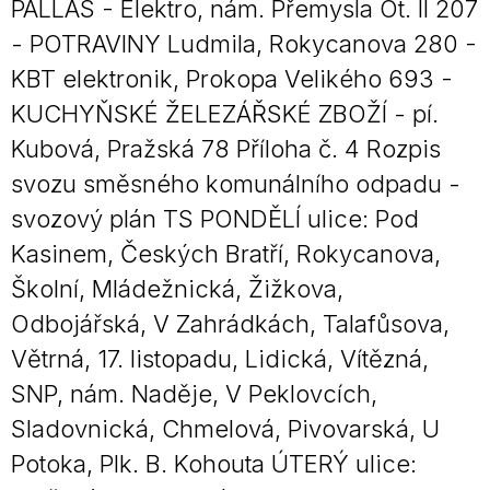
PALLAS - Elektro, nám. Přemysla Ot. II 207
- POTRAVINY Ludmila, Rokycanova 280 -
KBT elektronik, Prokopa Velikého 693 -
KUCHYŇSKÉ ŽELEZÁŘSKÉ ZBOŽÍ - pí.
Kubová, Pražská 78 Příloha č. 4 Rozpis
svozu směsného komunálního odpadu -
svozový plán TS PONDĚLÍ ulice: Pod
Kasinem, Českých Bratří, Rokycanova,
Školní, Mládežnická, Žižkova,
Odbojářská, V Zahrádkách, Talafůsova,
Větrná, 17. listopadu, Lidická, Vítězná,
SNP, nám. Naděje, V Peklovcích,
Sladovnická, Chmelová, Pivovarská, U
Potoka, Plk. B. Kohouta ÚTERÝ ulice: