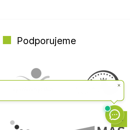
Podporujeme
Zpět
na
začátek