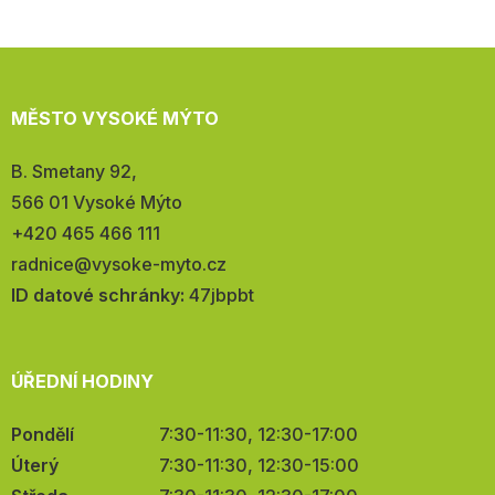
MĚSTO VYSOKÉ MÝTO
Adresa:
B. Smetany 92,
566 01 Vysoké Mýto
Telefon:
+420 465 466 111
E-
radnice@vysoke-myto.cz
mail:
ID datové schránky:
47jbpbt
ÚŘEDNÍ HODINY
Pondělí
7:30-11:30, 12:30-17:00
Úterý
7:30-11:30, 12:30-15:00