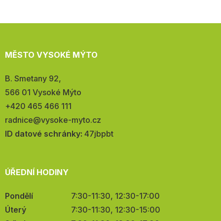
MĚSTO VYSOKÉ MÝTO
Adresa:
B. Smetany 92,
566 01 Vysoké Mýto
Telefon:
+420 465 466 111
E-
radnice@vysoke-myto.cz
mail:
ID datové schránky:
47jbpbt
ÚŘEDNÍ HODINY
Pondělí
7:30-11:30, 12:30-17:00
Úterý
7:30-11:30, 12:30-15:00