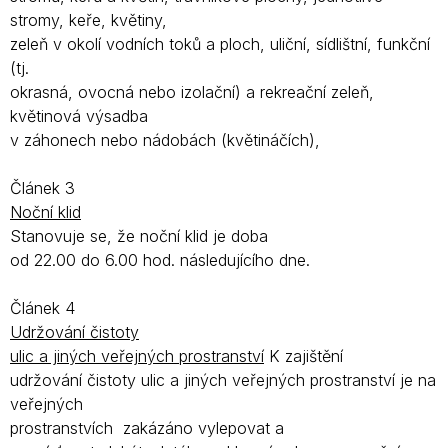
stromy, keře, květiny,
zeleň v okolí vodních toků a ploch, uliční, sídlištní, funkční
(tj.
okrasná, ovocná nebo izolační) a rekreační zeleň,
květinová výsadba
v záhonech nebo nádobách (květináčích),
Článek 3
Noční klid
Stanovuje se, že noční klid je doba
od 22.00 do 6.00 hod. následujícího dne.
Článek 4
Udržování čistoty
ulic a jiných veřejných prostranství
K zajištění
udržování čistoty ulic a jiných veřejných prostranství je na
veřejných
prostranstvích zakázáno vylepovat a