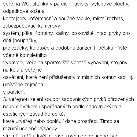
veřejná WC, altánky v parcích, lavičky, výlepové plochy,
odpadkové koše a
kontejnery, informační a naučné tabule, místní rozhlas,
zabezpečovací kamerový
systém, pítka, fontány, kašny, pískoviště, hrací prvky pro
děti (houpačky,
prolézačky, kolotoče a obdobná zařízení), dětská hřiště
včetně kompletního
vybavení, veřejná sportoviště včetně vybavení, stojany
na kola a veřejné
osvětlení, které není příslušenstvím místních komunikací, tj.
umístěné zejména
v parcích,
3. veřejnou zelení soubor sadovnických prvků přirozených
nebo člověkem uspořádaných podle sadovnických a
estetických zásad do celků,
které utvářejí nebo doplňují dané prostředí. Tímto se
rozumí ucelené výsadby
stromů, keřů a květin, trávníkové plochy, jednotlivé