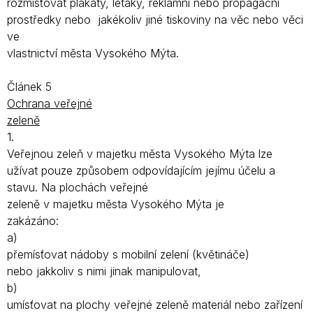
rozmísťovat plakáty, letáky, reklamní nebo propagační
prostředky nebo jakékoliv jiné tiskoviny na věc nebo věci
ve
vlastnictví města Vysokého Mýta.
Článek 5
Ochrana veřejné
zeleně
1.
Veřejnou zeleň v majetku města Vysokého Mýta lze
užívat pouze způsobem odpovídajícím jejímu účelu a
stavu. Na plochách veřejné
zeleně v majetku města Vysokého Mýta je
zakázáno:
a)
přemísťovat nádoby s mobilní zelení (květináče)
nebo jakkoliv s nimi jinak manipulovat,
b)
umísťovat na plochy veřejné zeleně materiál nebo zařízení