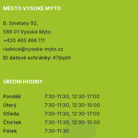
MĚSTO VYSOKÉ MÝTO
Adresa:
B. Smetany 92,
566 01 Vysoké Mýto
Telefon:
+420 465 466 111
E-
radnice@vysoke-myto.cz
mail:
ID datové schránky:
47jbpbt
ÚŘEDNÍ HODINY
Pondělí
7:30-11:30, 12:30-17:00
Úterý
7:30-11:30, 12:30-15:00
Středa
7:30-11:30, 12:30-17:00
Čtvrtek
7:30-11:30, 12:30-15:00
Pátek
7:30-11:30