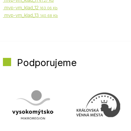
mvp-vm_klad_11
41.27 Kb
mvp-vm_klad_12
163.06 Kb
mvp-vm_klad_13
140.68 Kb
Podporujeme