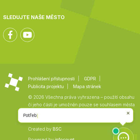
SLEDUJTE NAŠE MĚSTO
Facebook
YouTube
Prohlášení přístupnosti
GDPR
Publicita projektu
Mapa stránek
© 2026 Všechna práva vyhrazena – použití obsahu
či jeho části je umožněn pouze se souhlasem města
Vysoké Mýto.
Created by
BSC
Zpět
Powered by
infocount