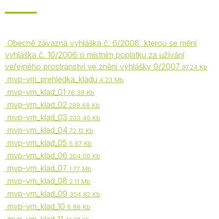
Obecně závazná vyhláška č. 6/2008, kterou se mění
vyhláška č. 10/2006 o místním poplatku za užívání
veřejného prostranství ve znění výhlášky 9/2007
97.24 Kb
mvp-vm_prehledka_kladu
4.23 Mb
mvp-vm_klad_01
76.38 Kb
mvp-vm_klad_02
289.68 Kb
mvp-vm_klad_03
203.40 Kb
mvp-vm_klad_04
72.12 Kb
mvp-vm_klad_05
5.67 Kb
mvp-vm_klad_06
204.00 Kb
mvp-vm_klad_07
1.77 Mb
mvp-vm_klad_08
2.11 Mb
mvp-vm_klad_09
354.82 Kb
mvp-vm_klad_10
6.88 Kb