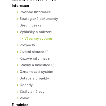
Informace
Sodomkovo Vysoké Mýto
Komise
Povinné informace
Festival Hudba pomáhá
Termíny
Strategické dokumenty
Symboly města
Úřední deska
Vyhlášky a nařízení
Všechny vydané
Rozpočty
Životní situace
Krizové informace
Stavby a investice
Oznamovací systém
Dotace a projekty
Odpady
Ztráty a nálezy
Volby
E-radnice