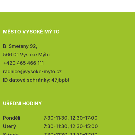
MĚSTO VYSOKÉ MÝTO
Adresa:
B. Smetany 92,
566 01 Vysoké Mýto
Telefon:
+420 465 466 111
E-
radnice@vysoke-myto.cz
mail:
ID datové schránky:
47jbpbt
ÚŘEDNÍ HODINY
Pondělí
7:30-11:30, 12:30-17:00
Úterý
7:30-11:30, 12:30-15:00
Středa
7:30-11:30, 12:30-17:00