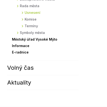
Rada města
Sodomkovo Vysoké Mýto
Komise
Usnesení
Festival Hudba pomáhá
Termíny
Komise
Symboly města
Termíny
Symboly města
Městský úřad Vysoké Mýto
Informace
E-radnice
Volný čas
Aktuality