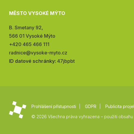
MĚSTO VYSOKÉ MÝTO
Adresa:
B. Smetany 92,
566 01 Vysoké Mýto
Telefon:
+420 465 466 111
E-
radnice@vysoke-myto.cz
mail:
ID datové schránky:
47jbpbt
Prohlášení přístupnosti
GDPR
Publicita proje
© 2026 Všechna práva vyhrazena – použití obsahu 