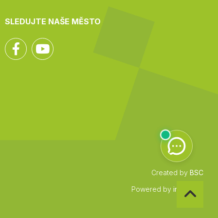
SLEDUJTE NAŠE MĚSTO
Facebook
YouTube
Created by
BSC
Zpět
Powered by
infocount
na
začátek