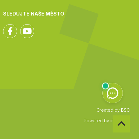
SLEDUJTE NAŠE MĚSTO
Facebook
YouTube
Created by
BSC
Zpět
Powered by
infocount
na
začátek