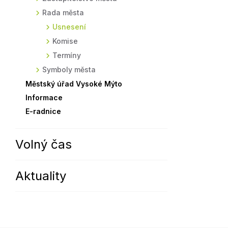
Rada města
Sodomkovo Vysoké Mýto
Komise
Usnesení
Festival Hudba pomáhá
Termíny
Komise
Symboly města
Termíny
Symboly města
Městský úřad Vysoké Mýto
Informace
E-radnice
Volný čas
Aktuality