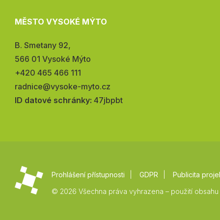
MĚSTO VYSOKÉ MÝTO
Adresa:
B. Smetany 92,
566 01 Vysoké Mýto
Telefon:
+420 465 466 111
E-
radnice@vysoke-myto.cz
mail:
ID datové schránky:
47jbpbt
Prohlášení přístupnosti
GDPR
Publicita proje
© 2026 Všechna práva vyhrazena – použití obsahu 