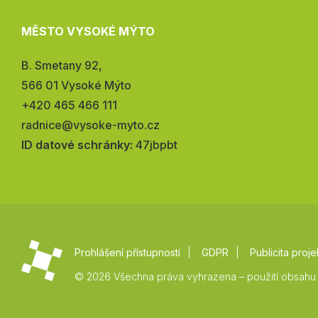
MĚSTO VYSOKÉ MÝTO
Adresa:
B. Smetany 92,
566 01 Vysoké Mýto
Telefon:
+420 465 466 111
E-
radnice@vysoke-myto.cz
mail:
ID datové schránky:
47jbpbt
Prohlášení přístupnosti
GDPR
Publicita proje
© 2026 Všechna práva vyhrazena – použití obsahu 