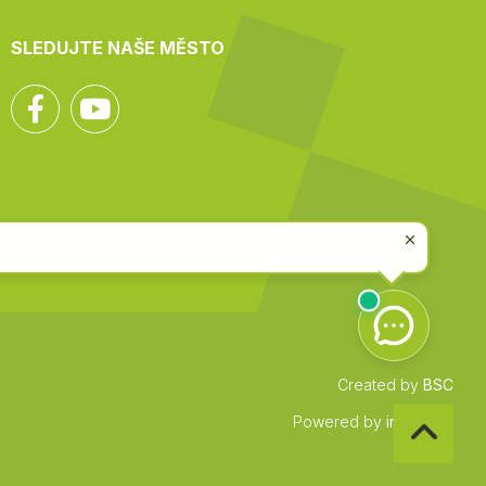
SLEDUJTE NAŠE MĚSTO
Facebook
YouTube
Created by
BSC
Zpět
Powered by
infocount
na
začátek