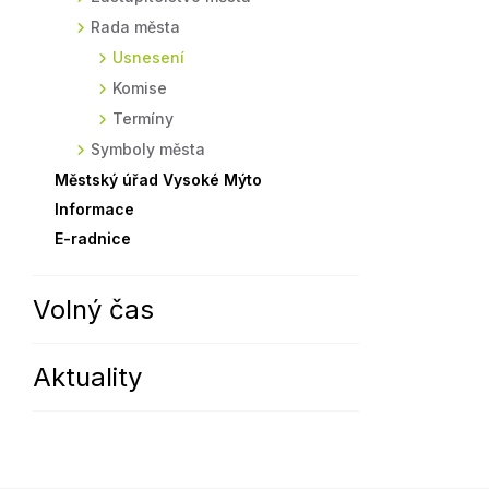
Rada města
Sodomkovo Vysoké Mýto
Komise
Usnesení
Festival Hudba pomáhá
Termíny
Komise
Symboly města
Termíny
Symboly města
Městský úřad Vysoké Mýto
Informace
E-radnice
Volný čas
Aktuality