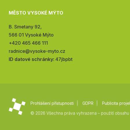
MĚSTO VYSOKÉ MÝTO
Adresa:
B. Smetany 92,
566 01 Vysoké Mýto
Telefon:
+420 465 466 111
E-
radnice@vysoke-myto.cz
mail:
ID datové schránky:
47jbpbt
Prohlášení přístupnosti
GDPR
Publicita proje
© 2026 Všechna práva vyhrazena – použití obsahu 