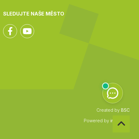
SLEDUJTE NAŠE MĚSTO
Facebook
YouTube
Created by
BSC
Zpět
Powered by
infocount
na
začátek