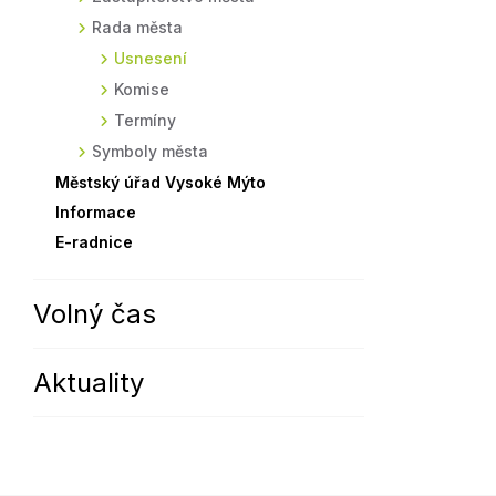
Rada města
Sodomkovo Vysoké Mýto
Komise
Usnesení
Festival Hudba pomáhá
Termíny
Komise
Symboly města
Termíny
Symboly města
Městský úřad Vysoké Mýto
Informace
E-radnice
Volný čas
Aktuality