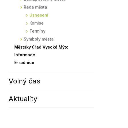
Rada města
Sodomkovo Vysoké Mýto
Komise
Usnesení
Festival Hudba pomáhá
Termíny
Komise
Symboly města
Termíny
Symboly města
Městský úřad Vysoké Mýto
Informace
E-radnice
Volný čas
Aktuality