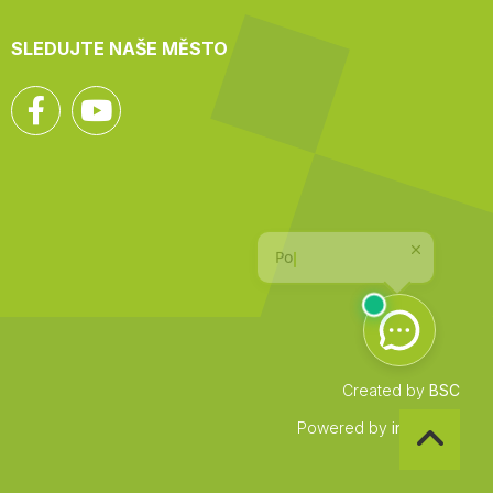
SLEDUJTE NAŠE MĚSTO
Facebook
YouTube
Created by
BSC
Zpět
Powered by
infocount
na
začátek