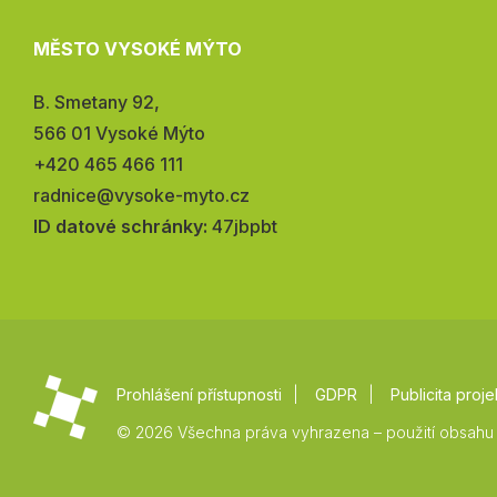
MĚSTO VYSOKÉ MÝTO
Adresa:
B. Smetany 92,
566 01 Vysoké Mýto
Telefon:
+420 465 466 111
E-
radnice@vysoke-myto.cz
mail:
ID datové schránky:
47jbpbt
Prohlášení přístupnosti
GDPR
Publicita proje
© 2026 Všechna práva vyhrazena – použití obsahu 