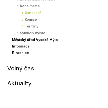
Rada města
Sodomkovo Vysoké Mýto
Komise
Usnesení
Festival Hudba pomáhá
Termíny
Komise
Symboly města
Termíny
Symboly města
Městský úřad Vysoké Mýto
Informace
E-radnice
Volný čas
Aktuality