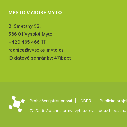
MĚSTO VYSOKÉ MÝTO
Adresa:
B. Smetany 92,
566 01 Vysoké Mýto
Telefon:
+420 465 466 111
E-
radnice@vysoke-myto.cz
mail:
ID datové schránky:
47jbpbt
Prohlášení přístupnosti
GDPR
Publicita proje
© 2026 Všechna práva vyhrazena – použití obsahu 