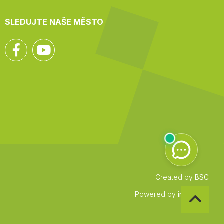
SLEDUJTE NAŠE MĚSTO
Facebook
YouTube
Created by
BSC
Zpět
Powered by
infocount
na
začátek