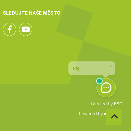
SLEDUJTE NAŠE MĚSTO
Facebook
YouTube
Created by
BSC
Zpět
Powered by
infocount
na
začátek