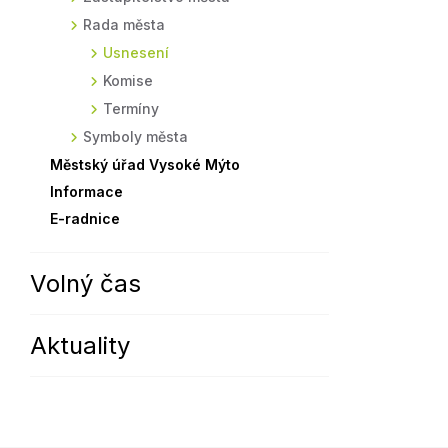
Rada města
Sodomkovo Vysoké Mýto
Komise
Usnesení
Festival Hudba pomáhá
Termíny
Komise
Symboly města
Termíny
Symboly města
Městský úřad Vysoké Mýto
Informace
E-radnice
Volný čas
Aktuality