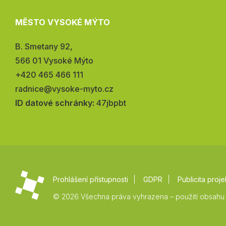
MĚSTO VYSOKÉ MÝTO
Adresa:
B. Smetany 92,
566 01 Vysoké Mýto
Telefon:
+420 465 466 111
E-
radnice@vysoke-myto.cz
mail:
ID datové schránky:
47jbpbt
Prohlášení přístupnosti
GDPR
Publicita proje
© 2026 Všechna práva vyhrazena – použití obsahu 