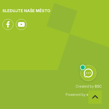
SLEDUJTE NAŠE MĚSTO
Facebook
YouTube
Created by
BSC
Zpět
Powered by
infocount
na
začátek