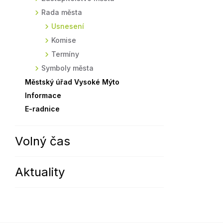
Rada města
Sodomkovo Vysoké Mýto
Komise
Usnesení
Festival Hudba pomáhá
Termíny
Komise
Symboly města
Termíny
Symboly města
Městský úřad Vysoké Mýto
Informace
E-radnice
Volný čas
Aktuality