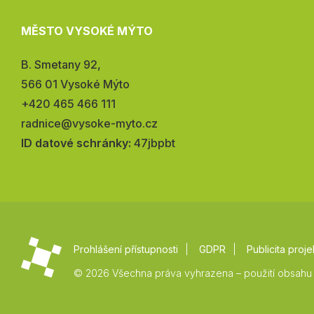
MĚSTO VYSOKÉ MÝTO
Adresa:
B. Smetany 92,
566 01 Vysoké Mýto
Telefon:
+420 465 466 111
E-
radnice@vysoke-myto.cz
mail:
ID datové schránky:
47jbpbt
Prohlášení přístupnosti
GDPR
Publicita proje
© 2026 Všechna práva vyhrazena – použití obsahu 