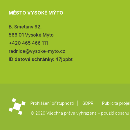
MĚSTO VYSOKÉ MÝTO
Adresa:
B. Smetany 92,
566 01 Vysoké Mýto
Telefon:
+420 465 466 111
E-
radnice@vysoke-myto.cz
mail:
ID datové schránky:
47jbpbt
Prohlášení přístupnosti
GDPR
Publicita proje
© 2026 Všechna práva vyhrazena – použití obsahu 