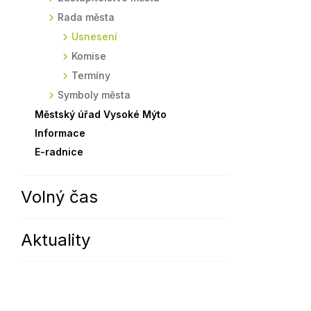
Rada města
Sodomkovo Vysoké Mýto
Komise
Usnesení
Festival Hudba pomáhá
Termíny
Komise
Symboly města
Termíny
Symboly města
Městský úřad Vysoké Mýto
Informace
E-radnice
Volný čas
Aktuality