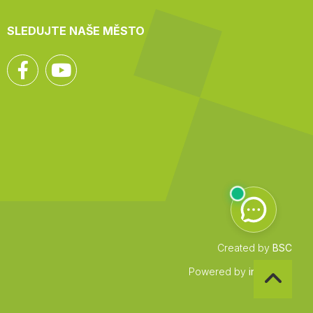
SLEDUJTE NAŠE MĚSTO
Facebook
YouTube
Created by
BSC
Zpět
Powered by
infocount
na
začátek