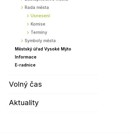
Rada města
Sodomkovo Vysoké Mýto
Komise
Usnesení
Festival Hudba pomáhá
Termíny
Komise
Symboly města
Termíny
Symboly města
Městský úřad Vysoké Mýto
Informace
E-radnice
Volný čas
Aktuality