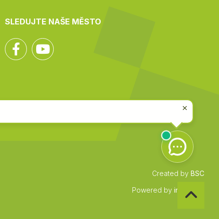
SLEDUJTE NAŠE MĚSTO
Facebook
YouTube
Created by
BSC
Zpět
Powered by
infocount
na
začátek