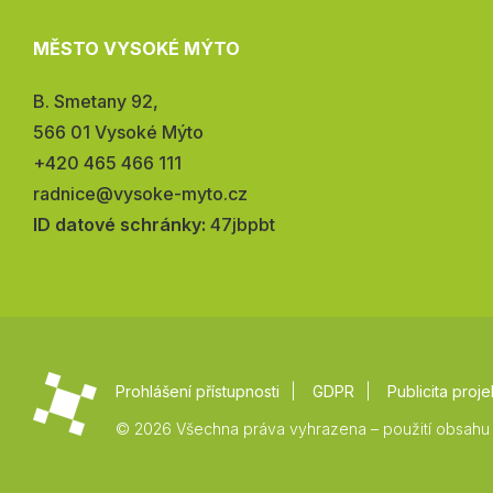
MĚSTO VYSOKÉ MÝTO
Adresa:
B. Smetany 92,
566 01 Vysoké Mýto
Telefon:
+420 465 466 111
E-
radnice@vysoke-myto.cz
mail:
ID datové schránky:
47jbpbt
Prohlášení přístupnosti
GDPR
Publicita proje
© 2026 Všechna práva vyhrazena – použití obsahu 