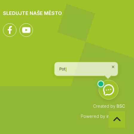
SLEDUJTE NAŠE MĚSTO
Facebook
YouTube
Created by
BSC
Zpět
Powered by
infocount
na
začátek