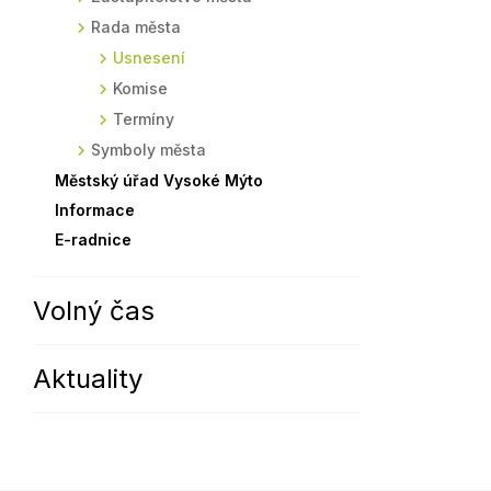
Rada města
Sodomkovo Vysoké Mýto
Komise
Usnesení
Festival Hudba pomáhá
Termíny
Komise
Symboly města
Termíny
Symboly města
Městský úřad Vysoké Mýto
Informace
E-radnice
Volný čas
Aktuality