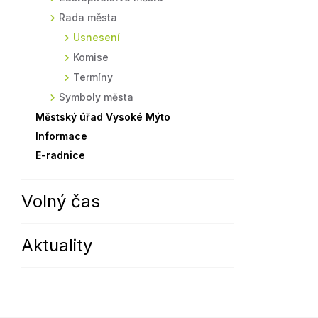
Rada města
Sodomkovo Vysoké Mýto
Komise
Usnesení
Festival Hudba pomáhá
Termíny
Komise
Symboly města
Termíny
Symboly města
Městský úřad Vysoké Mýto
Informace
E-radnice
Volný čas
Aktuality