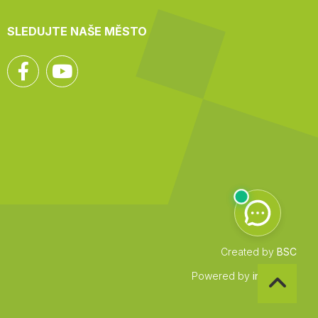
SLEDUJTE NAŠE MĚSTO
Facebook
YouTube
Created by
BSC
Zpět
Powered by
infocount
na
začátek