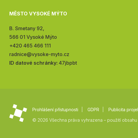
MĚSTO VYSOKÉ MÝTO
Adresa:
B. Smetany 92,
566 01 Vysoké Mýto
Telefon:
+420 465 466 111
E-
radnice@vysoke-myto.cz
mail:
ID datové schránky:
47jbpbt
Prohlášení přístupnosti
GDPR
Publicita proje
© 2026 Všechna práva vyhrazena – použití obsahu 