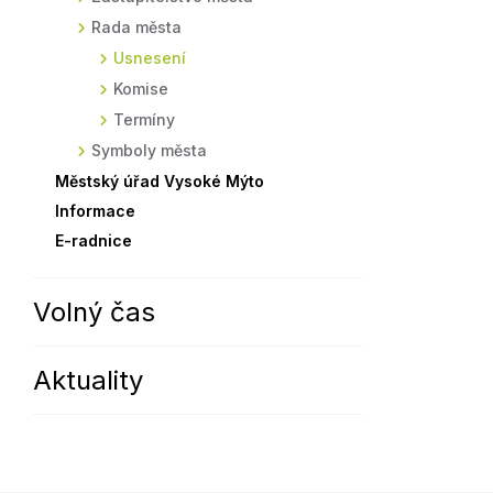
Rada města
Sodomkovo Vysoké Mýto
Komise
Usnesení
Festival Hudba pomáhá
Termíny
Komise
Symboly města
Termíny
Symboly města
Městský úřad Vysoké Mýto
Informace
E-radnice
Volný čas
Aktuality