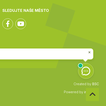
SLEDUJTE NAŠE MĚSTO
Facebook
YouTube
Created by
BSC
Zpět
Powered by
infocount
na
začátek