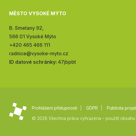
MĚSTO VYSOKÉ MÝTO
Adresa:
B. Smetany 92,
566 01 Vysoké Mýto
Telefon:
+420 465 466 111
E-
radnice@vysoke-myto.cz
mail:
ID datové schránky:
47jbpbt
Prohlášení přístupnosti
GDPR
Publicita proje
© 2026 Všechna práva vyhrazena – použití obsahu 