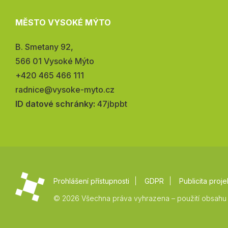
MĚSTO VYSOKÉ MÝTO
Adresa:
B. Smetany 92,
566 01 Vysoké Mýto
Telefon:
+420 465 466 111
E-
radnice@vysoke-myto.cz
mail:
ID datové schránky:
47jbpbt
Prohlášení přístupnosti
GDPR
Publicita proje
© 2026 Všechna práva vyhrazena – použití obsahu 