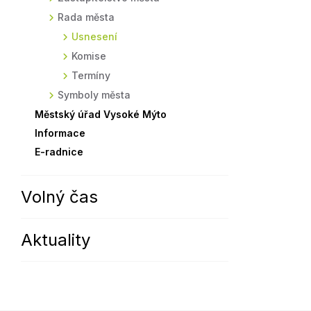
Rada města
Sodomkovo Vysoké Mýto
Komise
Usnesení
Festival Hudba pomáhá
Termíny
Komise
Symboly města
Termíny
Symboly města
Městský úřad Vysoké Mýto
Informace
E-radnice
Volný čas
Aktuality