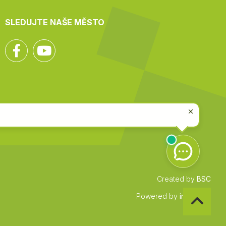
SLEDUJTE NAŠE MĚSTO
Facebook
YouTube
Created by
BSC
Zpět
Powered by
infocount
na
začátek