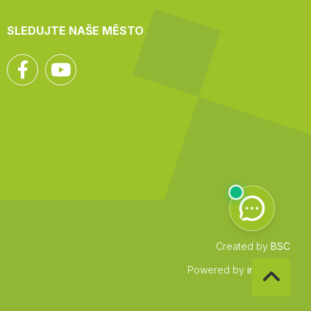
SLEDUJTE NAŠE MĚSTO
Facebook
YouTube
Created by
BSC
Zpět
Powered by
infocount
na
začátek