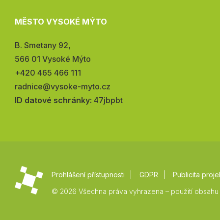
MĚSTO VYSOKÉ MÝTO
Adresa:
B. Smetany 92,
566 01 Vysoké Mýto
Telefon:
+420 465 466 111
E-
radnice@vysoke-myto.cz
mail:
ID datové schránky:
47jbpbt
Prohlášení přístupnosti
GDPR
Publicita proje
© 2026 Všechna práva vyhrazena – použití obsahu 