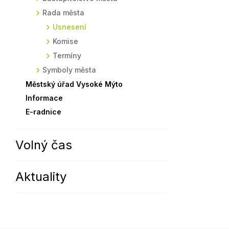
Rada města
Sodomkovo Vysoké Mýto
Komise
Usnesení
Festival Hudba pomáhá
Termíny
Komise
Symboly města
Termíny
Symboly města
Městský úřad Vysoké Mýto
Informace
E-radnice
Volný čas
Aktuality