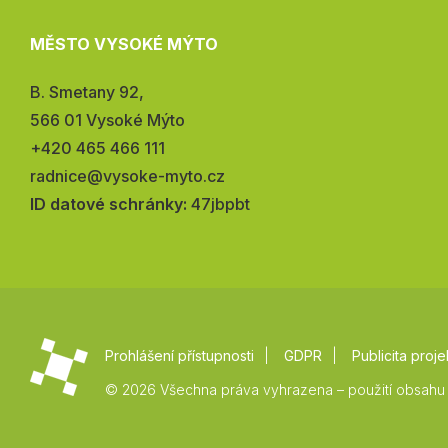
MĚSTO VYSOKÉ MÝTO
Adresa:
B. Smetany 92,
566 01 Vysoké Mýto
Telefon:
+420 465 466 111
E-
radnice@vysoke-myto.cz
mail:
ID datové schránky:
47jbpbt
Prohlášení přístupnosti
GDPR
Publicita proje
© 2026 Všechna práva vyhrazena – použití obsahu 