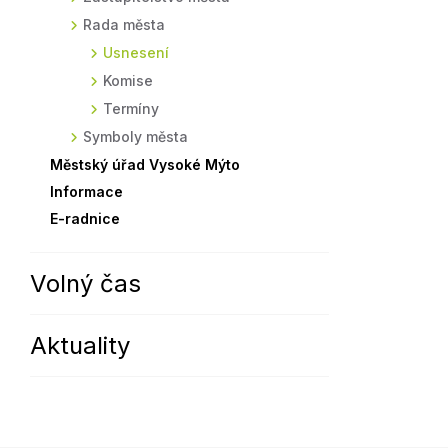
Rada města
Sodomkovo Vysoké Mýto
Komise
Usnesení
Festival Hudba pomáhá
Termíny
Komise
Symboly města
Termíny
Symboly města
Městský úřad Vysoké Mýto
Informace
E-radnice
Volný čas
Aktuality