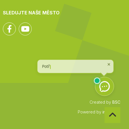
SLEDUJTE NAŠE MĚSTO
Facebook
YouTube
Created by
BSC
Zpět
Powered by
infocount
na
začátek