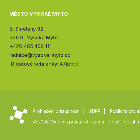
MĚSTO VYSOKÉ MÝTO
Adresa:
B. Smetany 92,
566 01 Vysoké Mýto
Telefon:
+420 465 466 111
E-
radnice@vysoke-myto.cz
mail:
ID datové schránky:
47jbpbt
Prohlášení přístupnosti
GDPR
Publicita proje
© 2026 Všechna práva vyhrazena – použití obsahu 