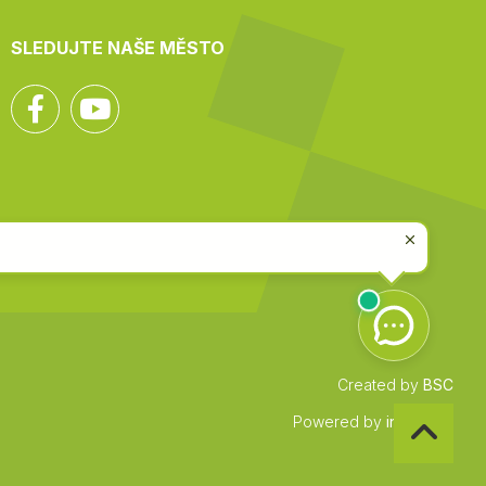
SLEDUJTE NAŠE MĚSTO
Facebook
YouTube
Created by
BSC
Zpět
Powered by
infocount
na
začátek