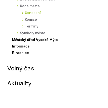
Rada města
Sodomkovo Vysoké Mýto
Komise
Usnesení
Festival Hudba pomáhá
Termíny
Komise
Symboly města
Termíny
Symboly města
Městský úřad Vysoké Mýto
Informace
E-radnice
Volný čas
Aktuality