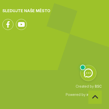
SLEDUJTE NAŠE MĚSTO
Facebook
YouTube
Created by
BSC
Zpět
Powered by
infocount
na
začátek