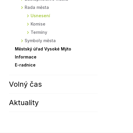
Rada města
Sodomkovo Vysoké Mýto
Komise
Usnesení
Festival Hudba pomáhá
Termíny
Komise
Symboly města
Termíny
Symboly města
Městský úřad Vysoké Mýto
Informace
E-radnice
Volný čas
Aktuality