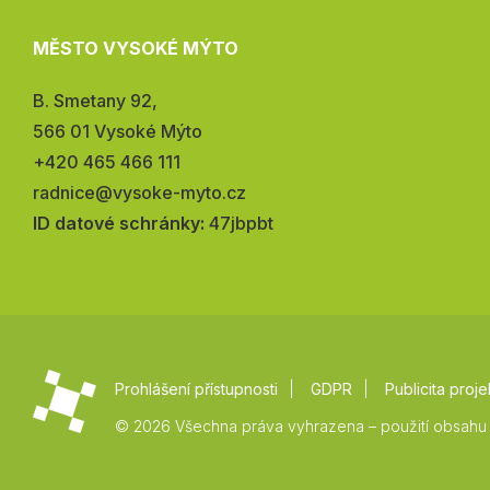
MĚSTO VYSOKÉ MÝTO
Adresa:
B. Smetany 92,
566 01 Vysoké Mýto
Telefon:
+420 465 466 111
E-
radnice@vysoke-myto.cz
mail:
ID datové schránky:
47jbpbt
Prohlášení přístupnosti
GDPR
Publicita proje
© 2026 Všechna práva vyhrazena – použití obsahu 