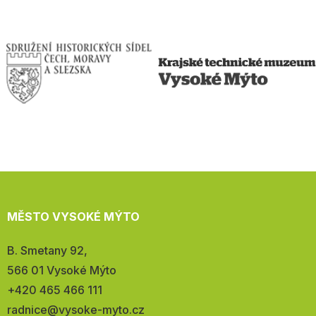
MĚSTO VYSOKÉ MÝTO
Adresa:
B. Smetany 92,
566 01 Vysoké Mýto
Telefon:
+420 465 466 111
E-
radnice@vysoke-myto.cz