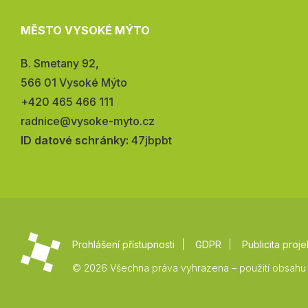
MĚSTO VYSOKÉ MÝTO
Adresa:
B. Smetany 92,
566 01 Vysoké Mýto
Telefon:
+420 465 466 111
E-
radnice@vysoke-myto.cz
mail:
ID datové schránky:
47jbpbt
Prohlášení přístupnosti
GDPR
Publicita proje
© 2026 Všechna práva vyhrazena – použití obsahu 