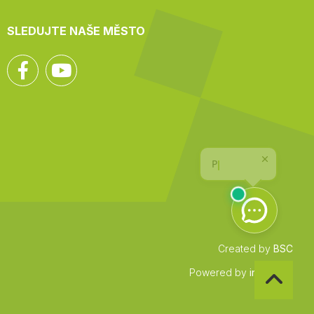
SLEDUJTE NAŠE MĚSTO
Facebook
YouTube
Created by
BSC
Zpět
Powered by
infocount
na
začátek