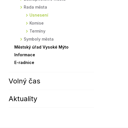
Rada města
Sodomkovo Vysoké Mýto
Komise
Usnesení
Festival Hudba pomáhá
Termíny
Komise
Symboly města
Termíny
Symboly města
Městský úřad Vysoké Mýto
Informace
E-radnice
Volný čas
Aktuality