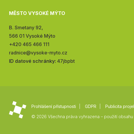
MĚSTO VYSOKÉ MÝTO
Adresa:
B. Smetany 92,
566 01 Vysoké Mýto
Telefon:
+420 465 466 111
E-
radnice@vysoke-myto.cz
mail:
ID datové schránky:
47jbpbt
Prohlášení přístupnosti
GDPR
Publicita proje
© 2026 Všechna práva vyhrazena – použití obsahu 