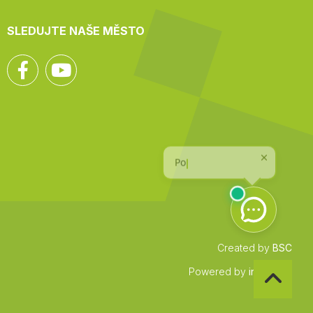
SLEDUJTE NAŠE MĚSTO
Facebook
YouTube
Created by
BSC
Zpět
Powered by
infocount
na
začátek