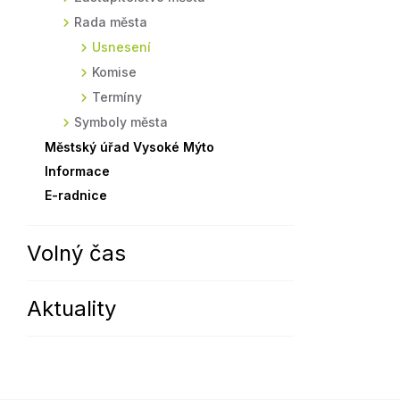
Rada města
Sodomkovo Vysoké Mýto
Komise
Usnesení
Festival Hudba pomáhá
Termíny
Komise
Symboly města
Termíny
Symboly města
Městský úřad Vysoké Mýto
Informace
E-radnice
Volný čas
Aktuality