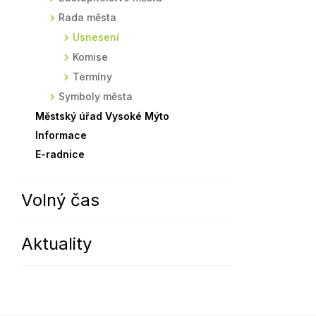
Rada města
Sodomkovo Vysoké Mýto
Komise
Usnesení
Festival Hudba pomáhá
Termíny
Komise
Symboly města
Termíny
Symboly města
Městský úřad Vysoké Mýto
Informace
E-radnice
Volný čas
Aktuality