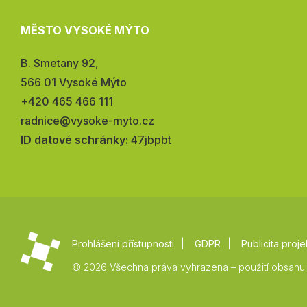
MĚSTO VYSOKÉ MÝTO
Adresa:
B. Smetany 92,
566 01 Vysoké Mýto
Telefon:
+420 465 466 111
E-
radnice@vysoke-myto.cz
mail:
ID datové schránky:
47jbpbt
Prohlášení přístupnosti
GDPR
Publicita proje
© 2026 Všechna práva vyhrazena – použití obsahu 