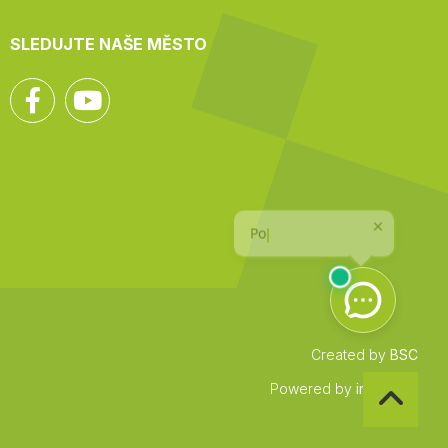
SLEDUJTE NAŠE MĚSTO
Facebook
YouTube
Created by
BSC
Zpět
Powered by
infocount
na
začátek