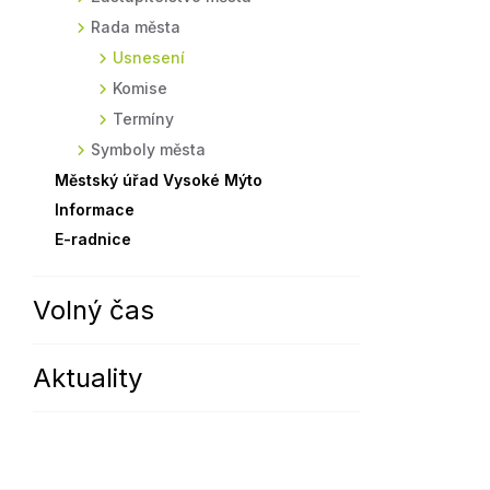
Rada města
Sodomkovo Vysoké Mýto
Komise
Usnesení
Festival Hudba pomáhá
Termíny
Komise
Symboly města
Termíny
Symboly města
Městský úřad Vysoké Mýto
Informace
E-radnice
Volný čas
Aktuality