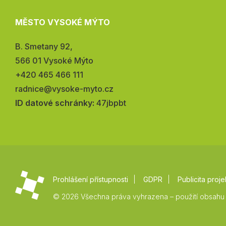
MĚSTO VYSOKÉ MÝTO
Adresa:
B. Smetany 92,
566 01 Vysoké Mýto
Telefon:
+420 465 466 111
E-
radnice@vysoke-myto.cz
mail:
ID datové schránky:
47jbpbt
Prohlášení přístupnosti
GDPR
Publicita proje
© 2026 Všechna práva vyhrazena – použití obsahu 