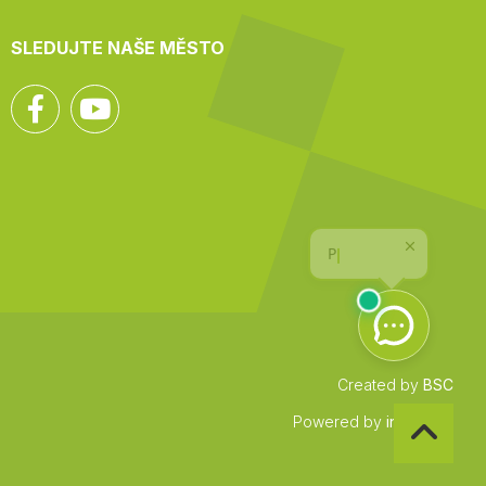
SLEDUJTE NAŠE MĚSTO
Facebook
YouTube
Created by
BSC
Zpět
Powered by
infocount
na
začátek