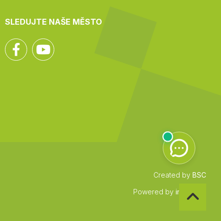
SLEDUJTE NAŠE MĚSTO
Facebook
YouTube
Created by
BSC
Zpět
Powered by
infocount
na
začátek