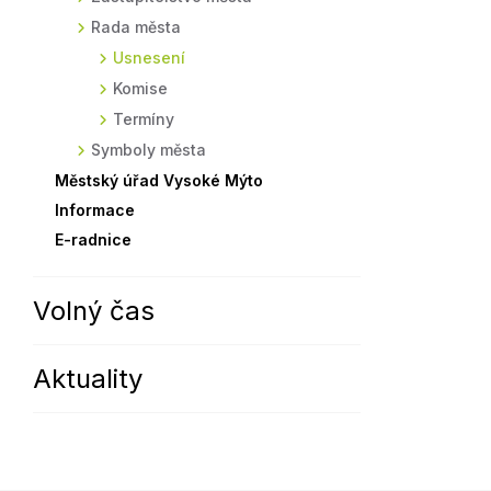
Rada města
Sodomkovo Vysoké Mýto
Komise
Usnesení
Festival Hudba pomáhá
Termíny
Komise
Symboly města
Termíny
Symboly města
Městský úřad Vysoké Mýto
Informace
E-radnice
Volný čas
Aktuality