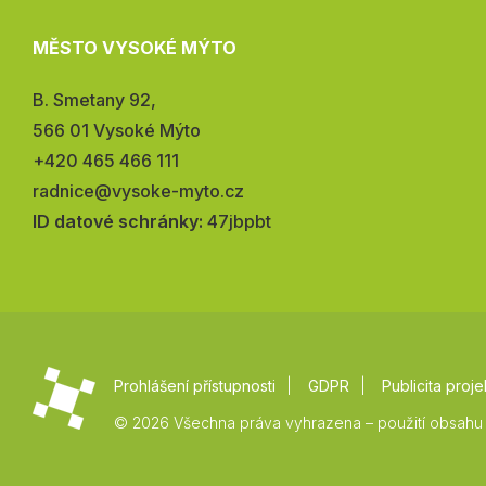
MĚSTO VYSOKÉ MÝTO
Adresa:
B. Smetany 92,
566 01 Vysoké Mýto
Telefon:
+420 465 466 111
E-
radnice@vysoke-myto.cz
mail:
ID datové schránky:
47jbpbt
Prohlášení přístupnosti
GDPR
Publicita proje
© 2026 Všechna práva vyhrazena – použití obsahu 