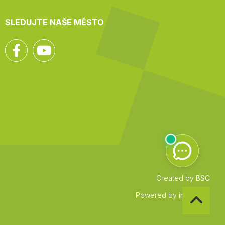
SLEDUJTE NAŠE MĚSTO
Facebook
YouTube
Created by
BSC
Zpět
Powered by
infocount
na
začátek