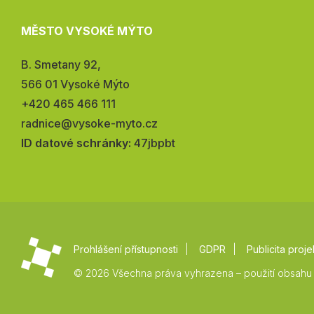
MĚSTO VYSOKÉ MÝTO
Adresa:
B. Smetany 92,
566 01 Vysoké Mýto
Telefon:
+420 465 466 111
E-
radnice@vysoke-myto.cz
mail:
ID datové schránky:
47jbpbt
Prohlášení přístupnosti
GDPR
Publicita proje
© 2026 Všechna práva vyhrazena – použití obsahu 