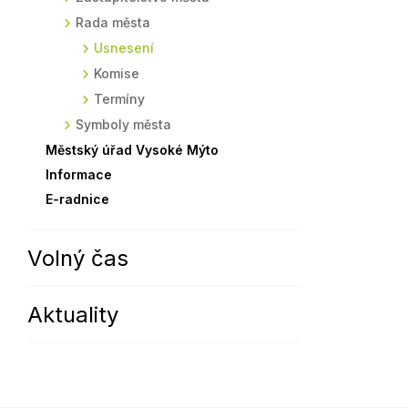
Rada města
Sodomkovo Vysoké Mýto
Komise
Usnesení
Festival Hudba pomáhá
Termíny
Komise
Symboly města
Termíny
Symboly města
Městský úřad Vysoké Mýto
Informace
E-radnice
Volný čas
Aktuality