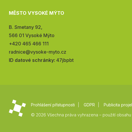
MĚSTO VYSOKÉ MÝTO
Adresa:
B. Smetany 92,
566 01 Vysoké Mýto
Telefon:
+420 465 466 111
E-
radnice@vysoke-myto.cz
mail:
ID datové schránky:
47jbpbt
Prohlášení přístupnosti
GDPR
Publicita proje
© 2026 Všechna práva vyhrazena – použití obsahu 