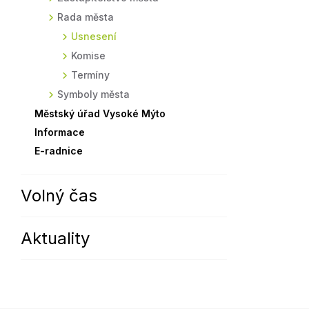
Rada města
Sodomkovo Vysoké Mýto
Komise
Usnesení
Festival Hudba pomáhá
Termíny
Komise
Symboly města
Termíny
Symboly města
Městský úřad Vysoké Mýto
Informace
E-radnice
Volný čas
Aktuality