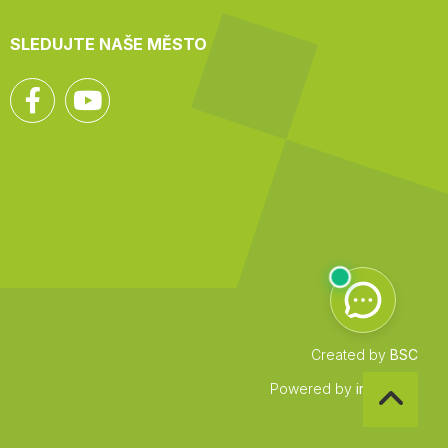
SLEDUJTE NAŠE MĚSTO
Facebook
YouTube
Created by
BSC
Zpět
Powered by
infocount
na
začátek