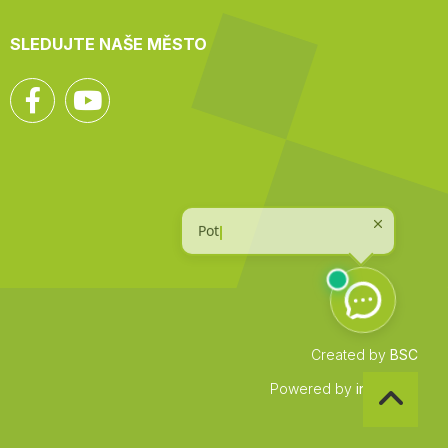
SLEDUJTE NAŠE MĚSTO
Facebook
YouTube
Created by
BSC
Zpět
Powered by
infocount
na
začátek