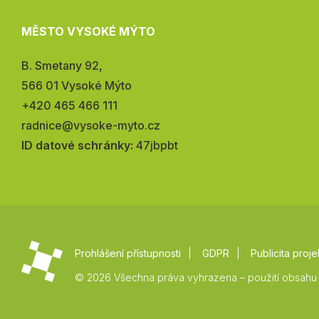
MĚSTO VYSOKÉ MÝTO
Adresa:
B. Smetany 92,
566 01 Vysoké Mýto
Telefon:
+420 465 466 111
E-
radnice@vysoke-myto.cz
mail:
ID datové schránky:
47jbpbt
Prohlášení přístupnosti
GDPR
Publicita proje
© 2026 Všechna práva vyhrazena – použití obsahu 