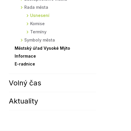
Rada města
Sodomkovo Vysoké Mýto
Komise
Usnesení
Festival Hudba pomáhá
Termíny
Komise
Symboly města
Termíny
Symboly města
Městský úřad Vysoké Mýto
Informace
E-radnice
Volný čas
Aktuality