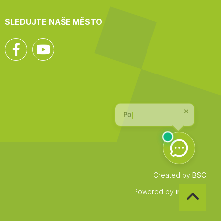
SLEDUJTE NAŠE MĚSTO
Facebook
YouTube
Created by
BSC
Zpět
Powered by
infocount
na
začátek