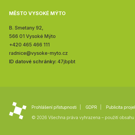
MĚSTO VYSOKÉ MÝTO
Adresa:
B. Smetany 92,
566 01 Vysoké Mýto
Telefon:
+420 465 466 111
E-
radnice@vysoke-myto.cz
mail:
ID datové schránky:
47jbpbt
Prohlášení přístupnosti
GDPR
Publicita proje
© 2026 Všechna práva vyhrazena – použití obsahu 