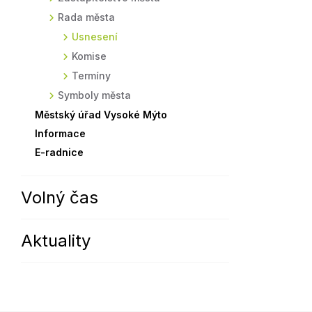
Rada města
Sodomkovo Vysoké Mýto
Komise
Usnesení
Festival Hudba pomáhá
Termíny
Komise
Symboly města
Termíny
Symboly města
Městský úřad Vysoké Mýto
Informace
E-radnice
Volný čas
Aktuality