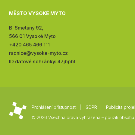
MĚSTO VYSOKÉ MÝTO
Adresa:
B. Smetany 92,
566 01 Vysoké Mýto
Telefon:
+420 465 466 111
E-
radnice@vysoke-myto.cz
mail:
ID datové schránky:
47jbpbt
Prohlášení přístupnosti
GDPR
Publicita proje
© 2026 Všechna práva vyhrazena – použití obsahu 