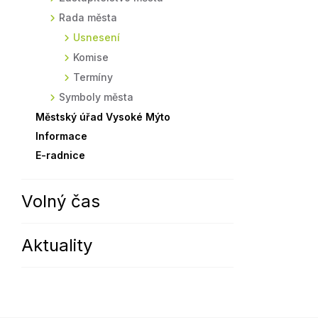
Rada města
Sodomkovo Vysoké Mýto
Komise
Usnesení
Festival Hudba pomáhá
Termíny
Komise
Symboly města
Termíny
Symboly města
Městský úřad Vysoké Mýto
Informace
E-radnice
Volný čas
Aktuality