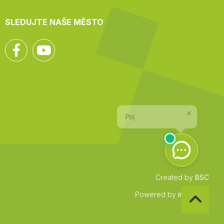
SLEDUJTE NAŠE MĚSTO
Facebook
YouTube
Created by
BSC
Zpět
Powered by
infocount
na
začátek